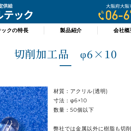
有限会社オールテック
テックの特長
製品紹介
会社概
切削加工品 φ6×10
材質：アクリル(透明)
寸法：φ6×10
数量：50個以下
弊社では金属以外に樹脂も切