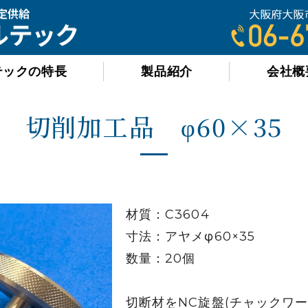
有限会社オールテック
テックの特長
製品紹介
会社概
切削加工品 φ60×35
材質：C3604
寸法：アヤメφ60×35
数量：20個
切断材をNC旋盤(チャックワ