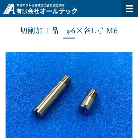
有限会社オー
ホーム
切削加工品 φ6×各L寸 M6
オールテックの特長
製品紹介
会社概要
お問い合わせ